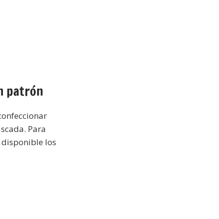
n patrón
confeccionar
ascada. Para
 disponible los