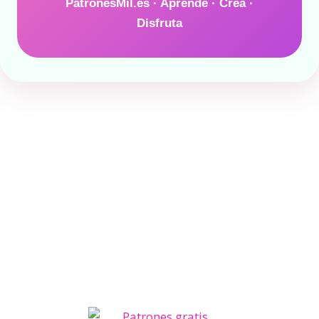
PatronesMil.es · Aprende · Crea ·
Disfruta