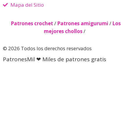
Mapa del Sitio
Patrones crochet
/
Patrones amigurumi
/
Los
mejores chollos
/
© 2026 Todos los derechos reservados
PatronesMil ❤ Miles de patrones gratis
Descubre más desde Patrones
gratis 🧵
Suscríbete ahora para seguir leyendo y obtener acceso
al archivo completo.
Seguir leyendo