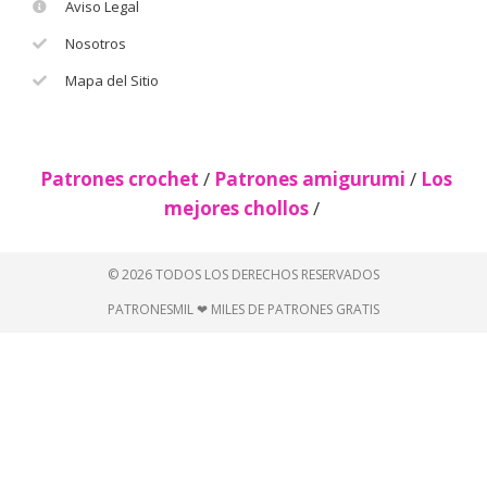
Aviso Legal
Nosotros
Mapa del Sitio
Patrones crochet
/
Patrones amigurumi
/
Los
mejores chollos
/
© 2026 TODOS LOS DERECHOS RESERVADOS
PATRONESMIL ❤ MILES DE PATRONES GRATIS
Descubre más desde Patrones
gratis 🧵
Suscríbete ahora para seguir leyendo y obtener acceso