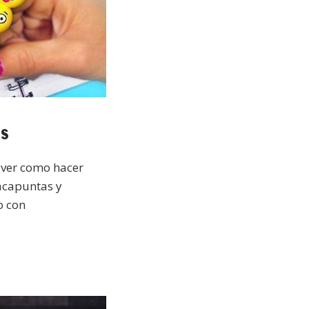
is
 ver como hacer
sacapuntas y
o con