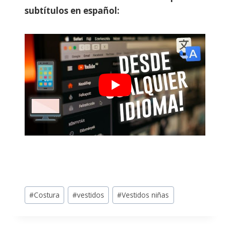
subtítulos en español:
#
Costura
#
vestidos
#
Vestidos niñas