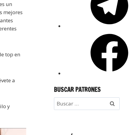
res un
os mejores
iantes
erentes
le top en
évete a
BUSCAR PATRONES
ilo y