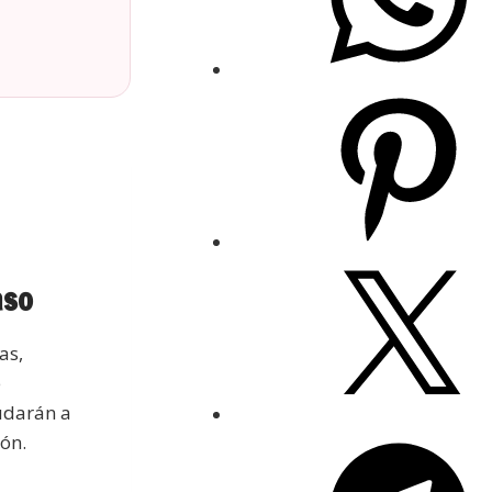
aso
as,
e
udarán a
ión.