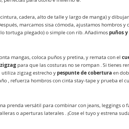
cintura, cadera, alto de talle y largo de manga) y dibuja
 Después, marcamos sisa cómoda, ajustamos hombros y 
ello tortuga plegado) o simple con rib. Añadimos
puños y
onta mangas, coloca puños y pretina, y remata con el
cue
/zigzag
para que las costuras no se rompan . Si tienes r
, utiliza zigzag estrecho y
pespunte de cobertura
en dobl
ño , refuerza hombros con cinta stay-tape y prueba el cu
a prenda versátil para combinar con jeans, leggings o fa
lleras o aperturas laterales . ¡Cose el tuyo y estrena su