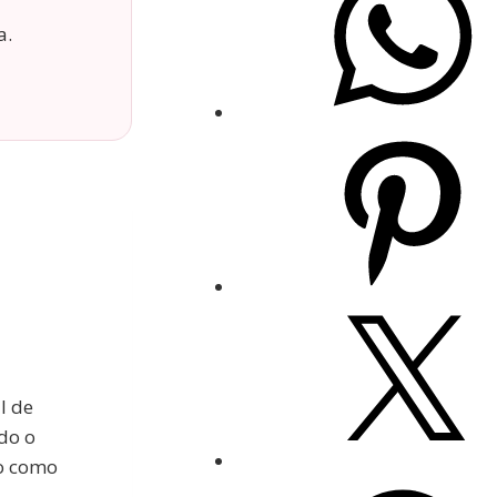
a.
l de
ado o
to como