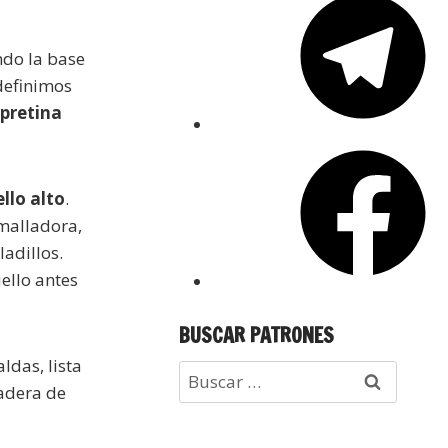
ndo la base
definimos
 pretina
llo alto
.
emalladora,
adillos.
ello antes
BUSCAR PATRONES
ldas, lista
dadera de