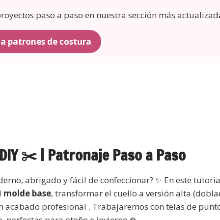
 proyectos paso a paso en nuestra sección más actualizad
r a patrones de costura
 DIY ✂️ | Patronaje Paso a Paso
rno, abrigado y fácil de confeccionar? ✨ En este tutoria
l
molde base
, transformar el cuello a versión alta (dobl
un acabado profesional . Trabajaremos con telas de pun
o, perfectas para otoño e invierno ❄️.