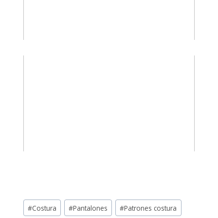
#
Costura
#
Pantalones
#
Patrones costura