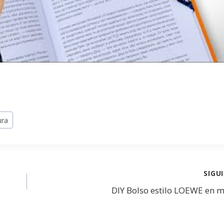
ura
SIGU
DIY Bolso estilo LOEWE en me