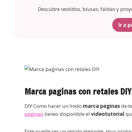
Descubre vestidos, blusas, faldas y pro
Ir a 
Marca paginas con retales DIY
DIY Como hacer un lindo
marca paginas
de te
paginas
tienes disponible el
videotutorial
que
Este puede ser un regalo elegante, muy origina