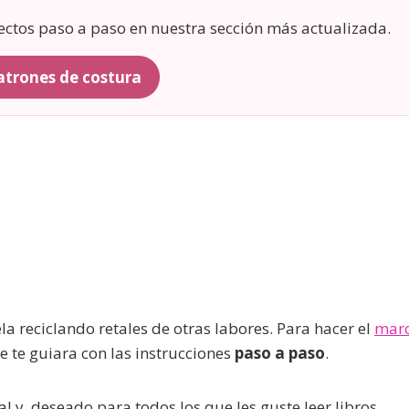
yectos paso a paso en nuestra sección más actualizada.
patrones de costura
la reciclando retales de otras labores. Para hacer el
mar
 te guiara con las instrucciones
paso a paso
.
l y deseado para todos los que les guste leer libros.