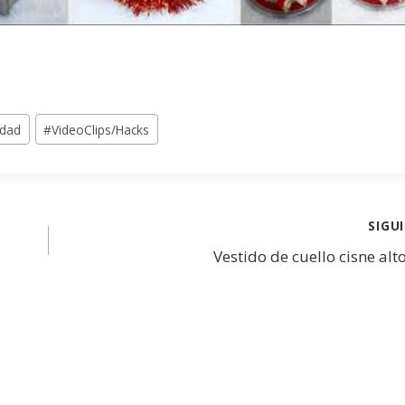
idad
#
VideoClips/Hacks
SIGU
Vestido de cuello cisne al