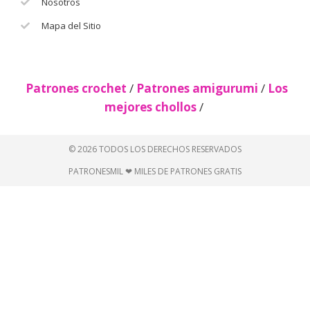
Nosotros
Mapa del Sitio
Patrones crochet
/
Patrones amigurumi
/
Los
mejores chollos
/
© 2026 TODOS LOS DERECHOS RESERVADOS
PATRONESMIL ❤ MILES DE PATRONES GRATIS
Descubre más desde Patrones
gratis 🧵
Suscríbete ahora para seguir leyendo y obtener acceso
al archivo completo.