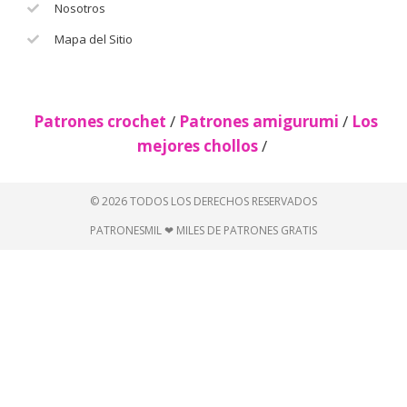
Nosotros
Mapa del Sitio
Patrones crochet
/
Patrones amigurumi
/
Los
mejores chollos
/
© 2026 TODOS LOS DERECHOS RESERVADOS
PATRONESMIL ❤ MILES DE PATRONES GRATIS
Descubre más desde Patrones
gratis 🧵
Suscríbete ahora para seguir leyendo y obtener acceso
al archivo completo.