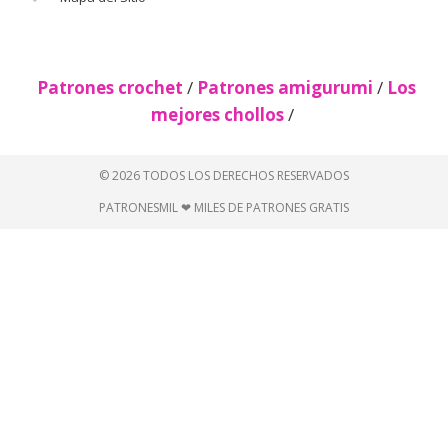
Patrones crochet
/
Patrones amigurumi
/
Los
mejores chollos
/
© 2026 TODOS LOS DERECHOS RESERVADOS
PATRONESMIL ❤ MILES DE PATRONES GRATIS
Descubre más desde Patrones
gratis 🧵
Suscríbete ahora para seguir leyendo y obtener acceso
al archivo completo.
Seguir leyendo