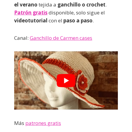
el verano
tejida a
ganchillo o crochet
.
Patrón gratis
disponible, solo sigue el
videotutorial
con el
paso a paso
.
Canal:
Ganchillo de Carmen cases
Más
patrones gratis