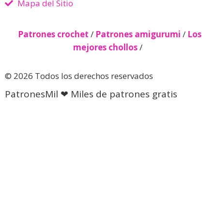
Mapa del Sitio
Patrones crochet
/
Patrones amigurumi
/
Los
mejores chollos
/
© 2026 Todos los derechos reservados
PatronesMil ❤ Miles de patrones gratis
Descubre más desde Patrones
gratis 🧵
Suscríbete ahora para seguir leyendo y obtener acceso
al archivo completo.
Seguir leyendo