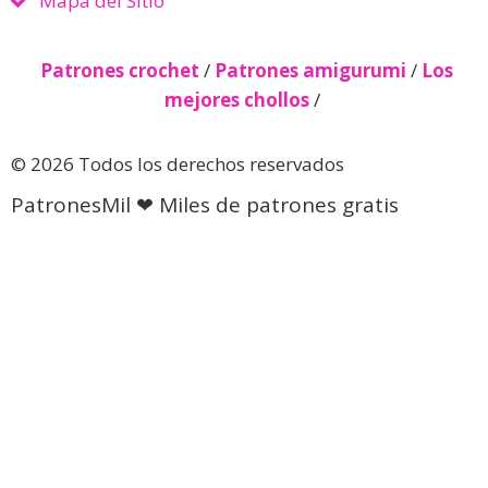
Mapa del Sitio
Patrones crochet
/
Patrones amigurumi
/
Los
mejores chollos
/
© 2026 Todos los derechos reservados
PatronesMil ❤ Miles de patrones gratis
Descubre más desde Patrones
gratis 🧵
Suscríbete ahora para seguir leyendo y obtener acceso
al archivo completo.
Seguir leyendo