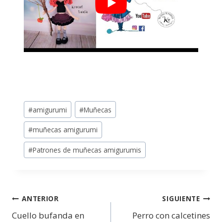
#
amigurumi
#
Muñecas
#
muñecas amigurumi
#
Patrones de muñecas amigurumis
ANTERIOR
SIGUIENTE
Cuello bufanda en
Perro con calcetines