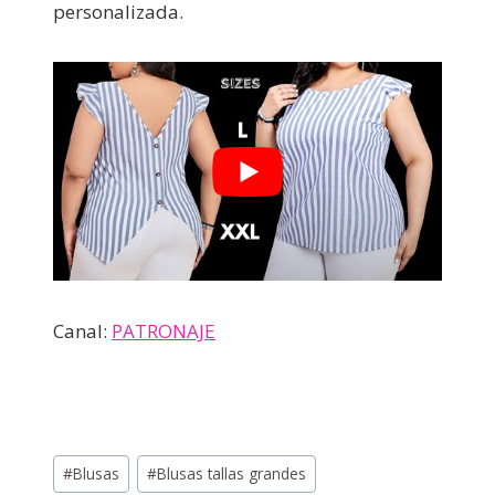
personalizada.
Canal:
PATRONAJE
#
Blusas
#
Blusas tallas grandes