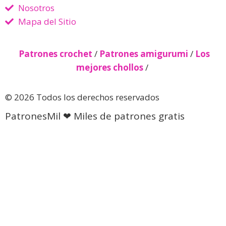
Nosotros
Mapa del Sitio
Patrones crochet
/
Patrones amigurumi
/
Los
mejores chollos
/
© 2026 Todos los derechos reservados
PatronesMil ❤ Miles de patrones gratis
Descubre más desde Patrones
gratis 🧵
Suscríbete ahora para seguir leyendo y obtener acceso
al archivo completo.