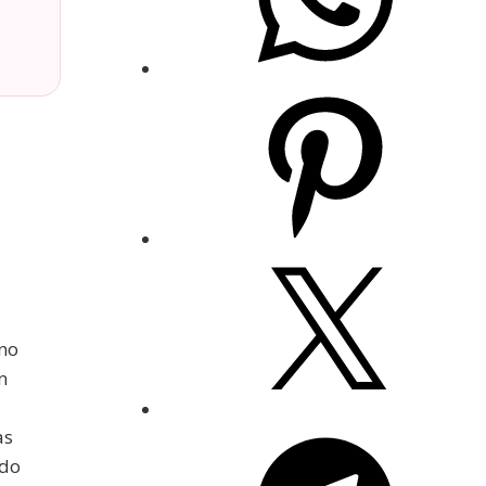
rno
n
as
ndo