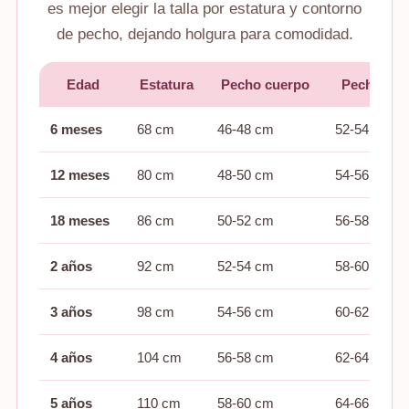
es mejor elegir la talla por estatura y contorno
de pecho, dejando holgura para comodidad.
Edad
Estatura
Pecho cuerpo
Pecho ves
6 meses
68 cm
46-48 cm
52-54 cm
12 meses
80 cm
48-50 cm
54-56 cm
18 meses
86 cm
50-52 cm
56-58 cm
2 años
92 cm
52-54 cm
58-60 cm
3 años
98 cm
54-56 cm
60-62 cm
4 años
104 cm
56-58 cm
62-64 cm
5 años
110 cm
58-60 cm
64-66 cm