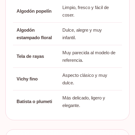
Limpio, fresco y fácil de
Algodón popelín
Muy b
coser.
Algodón
Dulce, alegre y muy
Ideal 
estampado floral
infantil.
Muy parecida al modelo de
Cuerp
Tela de rayas
referencia.
rayas 
Aspecto clásico y muy
Vichy fino
Perfec
dulce.
Más delicado, ligero y
Convie
Batista o plumeti
elegante.
asent