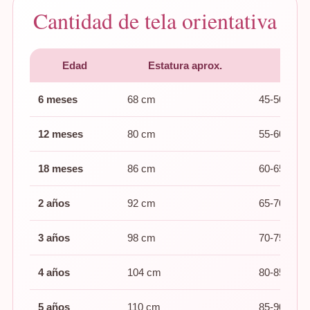
Cantidad de tela orientativa
Edad
Estatura aprox.
Tela 
6 meses
68 cm
45-50 cm
12 meses
80 cm
55-60 cm
18 meses
86 cm
60-65 cm
2 años
92 cm
65-70 cm
3 años
98 cm
70-75 cm
4 años
104 cm
80-85 cm
5 años
110 cm
85-90 cm