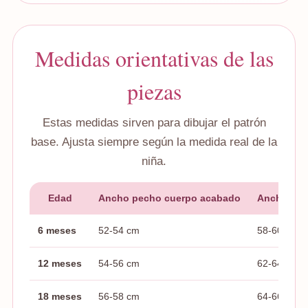
Medidas orientativas de las
piezas
Estas medidas sirven para dibujar el patrón
base. Ajusta siempre según la medida real de la
niña.
Edad
Ancho pecho cuerpo acabado
Ancho baj
6 meses
52-54 cm
58-60 cm
12 meses
54-56 cm
62-64 cm
18 meses
56-58 cm
64-66 cm