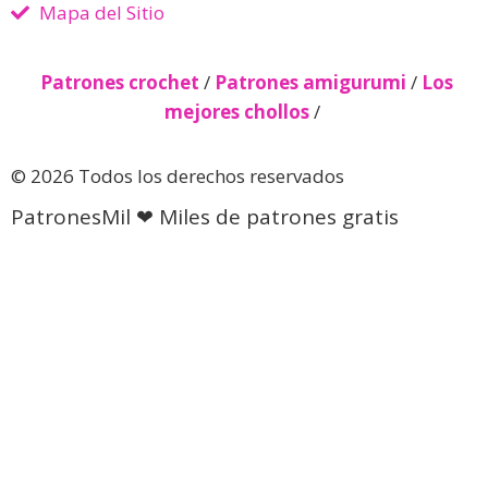
Mapa del Sitio
Patrones crochet
/
Patrones amigurumi
/
Los
mejores chollos
/
© 2026 Todos los derechos reservados
PatronesMil ❤ Miles de patrones gratis
Descubre más desde Patrones
gratis 🧵
Suscríbete ahora para seguir leyendo y obtener acceso
al archivo completo.
Seguir leyendo